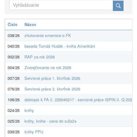
Číslo
Názov
038/26
zhotovenie smernice o FK
040/26
beseda Tomáš Hudák - kniha Amerikáni
002/26
RAP za rok 2026
004/26
Zverejňovanie na rok 2026
007/26
Servisné práce 1. štvrťrok 2026
076/26
Servisné práce 2. štvrťrok 2026
106/26
dobropis k FA č. 226040217 - servisné práce iSPIN II. Q 2026
024/26
knihy
025/26
knihy, kniha - cena do súťaže
039/26
knihy FPU