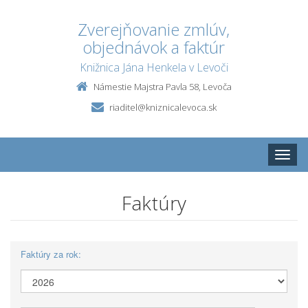
Zverejňovanie zmlúv,
objednávok a faktúr
Knižnica Jána Henkela v Levoči
Námestie Majstra Pavla 58, Levoča
riaditel@kniznicalevoca.sk
Toggle
naviga
Faktúry
Faktúry za rok: