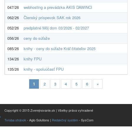
047/26
webhosting a prevádzka AKIS DAWINCI
062/26
Členský príspevok SAK rok 2026
052/26
predplatné Môj dom 03/2026 - 02/2027
056/26
ceny do súťaže
085/26
knihy - ceny do súťaže Kráľ čitateľov 2025
134/26
knihy FPU
135/26
knihy - spoluúčasť FPU
1
2
3
4
5
6
»
Copyright © 2015 Zverejnovanie.sk | Všetky práva vyhradené
Tvroba stránok
- Aglo Solutions |
Redakčný systém
- SysCom