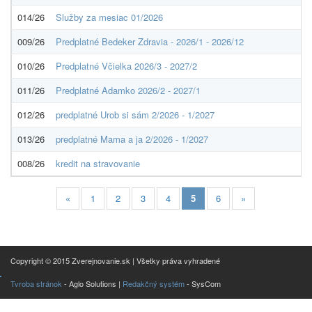
014/26
Služby za mesiac 01/2026
009/26
Predplatné Bedeker Zdravia - 2026/1 - 2026/12
010/26
Predplatné Včielka 2026/3 - 2027/2
011/26
Predplatné Adamko 2026/2 - 2027/1
012/26
predplatné Urob si sám 2/2026 - 1/2027
013/26
predplatné Mama a ja 2/2026 - 1/2027
008/26
kredit na stravovanie
«
1
2
3
4
5
6
»
Copyright © 2015 Zverejnovanie.sk | Všetky práva vyhradené
Tvroba stránok
- Aglo Solutions |
Redakčný systém
- SysCom