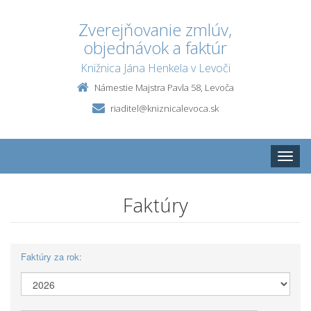
Zverejňovanie zmlúv,
objednávok a faktúr
Knižnica Jána Henkela v Levoči
Námestie Majstra Pavla 58, Levoča
riaditel@kniznicalevoca.sk
Toggle
naviga
Faktúry
Faktúry za rok: