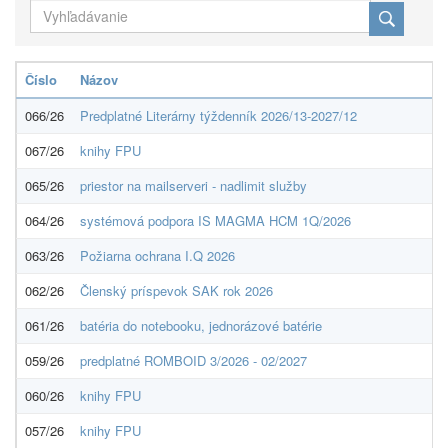
Číslo
Názov
066/26
Predplatné Literárny týždenník 2026/13-2027/12
067/26
knihy FPU
065/26
priestor na mailserveri - nadlimit služby
064/26
systémová podpora IS MAGMA HCM 1Q/2026
063/26
Požiarna ochrana I.Q 2026
062/26
Členský príspevok SAK rok 2026
061/26
batéria do notebooku, jednorázové batérie
059/26
predplatné ROMBOID 3/2026 - 02/2027
060/26
knihy FPU
057/26
knihy FPU