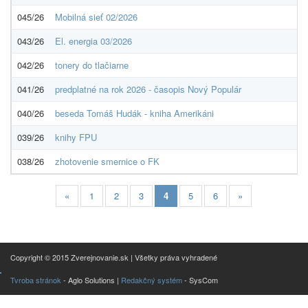
045/26
Mobilná sieť 02/2026
043/26
El. energia 03/2026
042/26
tonery do tlačiarne
041/26
predplatné na rok 2026 - časopis Nový Populár
040/26
beseda Tomáš Hudák - kniha Amerikáni
039/26
knihy FPU
038/26
zhotovenie smernice o FK
«
1
2
3
4
5
6
»
Copyright © 2015 Zverejnovanie.sk | Všetky práva vyhradené
Tvroba stránok
- Aglo Solutions |
Redakčný systém
- SysCom