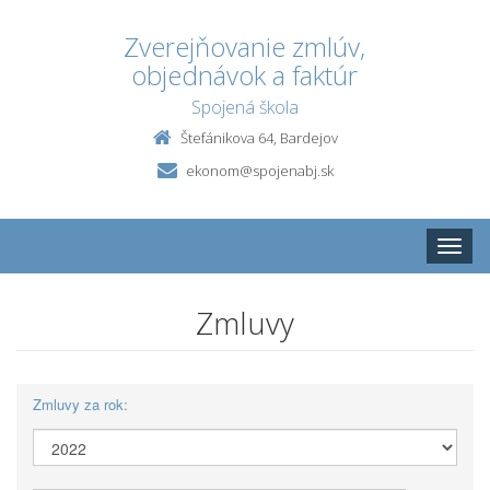
Zverejňovanie zmlúv,
objednávok a faktúr
Spojená škola
Štefánikova 64, Bardejov
ekonom@spojenabj.sk
Toggle
naviga
Zmluvy
Zmluvy za rok: