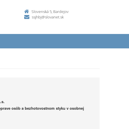
Slovenská 5, Bardejov
ssjhbj@slovanet.sk
.s.
prave osôb a bezhotovostnom styku v osobnej