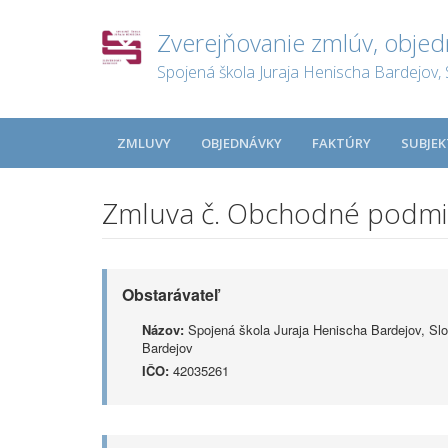
Zverejňovanie zmlúv, objed
Spojená škola Juraja Henischa Bardejov, 
ZMLUVY
OBJEDNÁVKY
FAKTÚRY
SUBJEK
Zmluva č. Obchodné podmie
Obstarávateľ
Názov:
Spojená škola Juraja Henischa Bardejov, Sl
Bardejov
IČO:
42035261