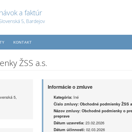
návok a faktúr
Slovenská 5, Bardejov
TY
KONTAKT
nky ŽSS a.s.
Informácie o zmluve
ovenská 5,
Kategória:
Iné
Číslo zmluvy:
Obchodné podmienky ŽSS a
Názov zmluvy:
Obchodné podmienky o pre
preprave
Dátum uzavretia:
23.02.2026
Dátum účinnosti:
02.03.2026