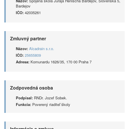
Názov:
Spojená škola Juraja Henischa Bardejov, Slovenská 5,
Bardejov
IČO:
42035261
Zmluvný partner
Názov:
Alcadrain s.r.o.
IČO:
25655809
Adresa:
Komunardu 1626/35, 170 00 Praha 7
Zodpovedná osoba
Podpísal:
RNDr. Jozef Sobek.
Funkcia:
Poverený riaditeľ školy
Informácie o zmluve