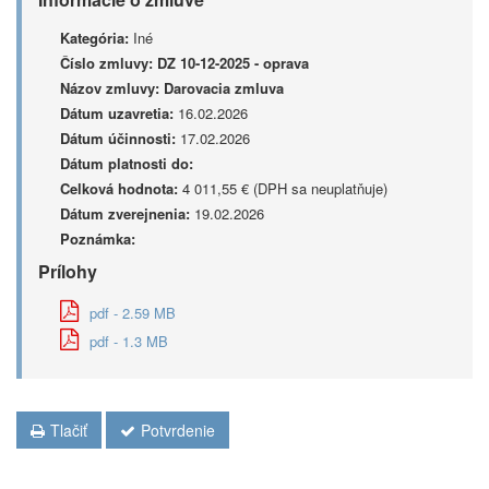
Kategória:
Iné
Číslo zmluvy:
DZ 10-12-2025 - oprava
Názov zmluvy:
Darovacia zmluva
Dátum uzavretia:
16.02.2026
Dátum účinnosti:
17.02.2026
Dátum platnosti do:
Celková hodnota:
4 011,55 € (DPH sa neuplatňuje)
Dátum zverejnenia:
19.02.2026
Poznámka:
Prílohy
pdf - 2.59 MB
pdf - 1.3 MB
Tlačiť
Potvrdenie