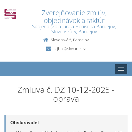
Zverejňovanie zmlúv,
objednávok a faktúr
Spojená škola Juraja Henischa Bardejov,
Slovenská 5, Bardejov
Slovenská 5, Bardejov
ssjhbj@slovanet.sk
Toggle
naviga
Zmluva č. DZ 10-12-2025 -
oprava
Obstarávateľ