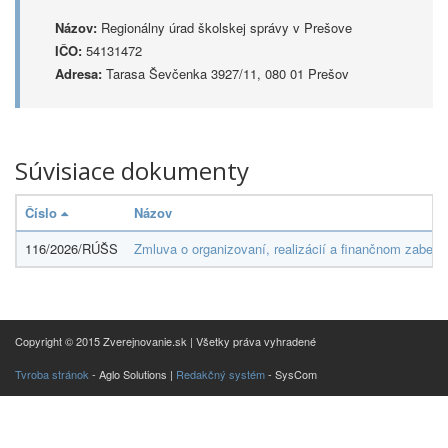
Názov:
Regionálny úrad školskej správy v Prešove
IČO:
54131472
Adresa:
Tarasa Ševčenka 3927/11, 080 01 Prešov
Súvisiace dokumenty
Číslo
Názov
116/2026/RÚŠS
Zmluva o organizovaní, realizácií a finančnom zabez
Copyright © 2015 Zverejnovanie.sk | Všetky práva vyhradené
Tvroba stránok
- Aglo Solutions |
Redakčný systém
- SysCom