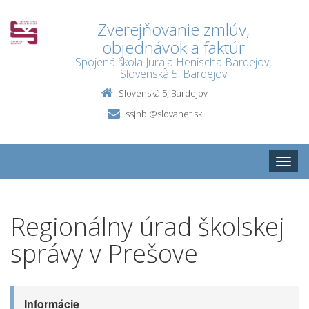
Zverejňovanie zmlúv,
objednávok a faktúr
Spojená škola Juraja Henischa Bardejov,
Slovenská 5, Bardejov
Slovenská 5, Bardejov
ssjhbj@slovanet.sk
Toggle
naviga
Regionálny úrad školskej
správy v Prešove
Informácie