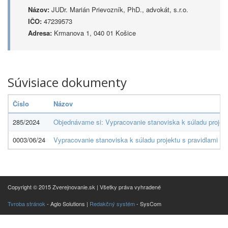
Názov:
JUDr. Marián Prievozník, PhD., advokát, s.r.o.
IČO:
47239573
Adresa:
Krmanova 1, 040 01 Košice
Súvisiace dokumenty
Číslo
Názov
285/2024
Objednávame si: Vypracovanie stanoviska k súladu projekt
0003/06/24
Vypracovanie stanoviska k súladu projektu s pravidlami št
Copyright © 2015 Zverejnovanie.sk | Všetky práva vyhradené
Tvroba stránok
- Aglo Solutions |
Redakčný systém
- SysCom