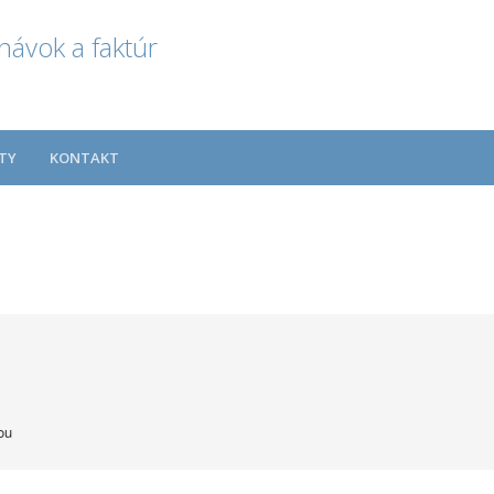
návok a faktúr
TY
KONTAKT
ou