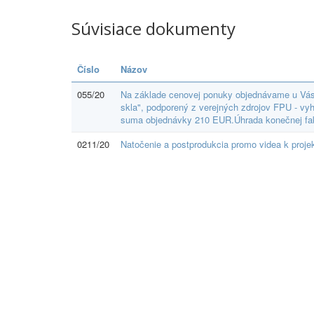
Súvisiace dokumenty
Číslo
Názov
055/20
Na základe cenovej ponuky objednávame u Vás p
skla", podporený z verejných zdrojov FPU - v
suma objednávky 210 EUR.Úhrada konečnej fak
0211/20
Natočenie a postprodukcia promo videa k projek