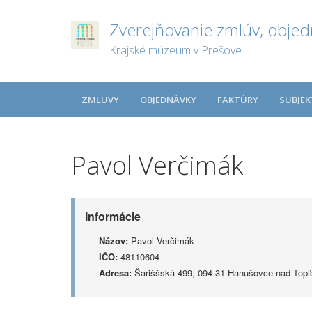
Zverejňovanie zmlúv, objed
Krajské múzeum v Prešove
ZMLUVY
OBJEDNÁVKY
FAKTÚRY
SUBJEK
Pavol Verčimák
Informácie
Názov:
Pavol Verčimák
IČO:
48110604
Adresa:
Šariššská 499, 094 31 Hanušovce nad Topľ