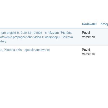
Dodávateľ
Kate
re projekt č. č.20-521-01826 - s názvom "História
Pavol
yhotovenie propagačného videa z workshopu. Celková
Verčimák
túry.
tu História skla - spolufinancovanie
Pavol
Verčimák