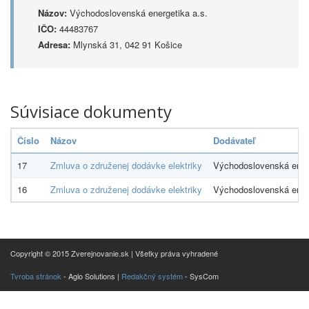
Názov:
Východoslovenská energetika a.s.
IČO:
44483767
Adresa:
Mlynská 31, 042 91 Košice
Súvisiace dokumenty
Číslo
Názov
Dodávateľ
17
Zmluva o združenej dodávke elektriky
Východoslovenská energ
16
Zmluva o združenej dodávke elektriky
Východoslovenská energ
Copyright © 2015 Zverejnovanie.sk | Všetky práva vyhradené
Tvroba stránok
- Aglo Solutions |
Redakčný systém
- SysCom