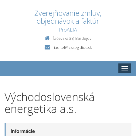
Zverejňovanie zmlúv,
objednávok a faktúr
ProALIA
Ťačevská 38, Bardejov
riaditel@zssegidius.sk
Toggle
naviga
Východoslovenská
energetika a.s.
Informácie