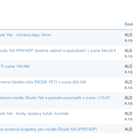
Dodá
 Yeti - výmena oleja, filtrov.
ALD
s.r.o
koda Yeti PP874DP /poistná udalosť a spoluúčasť/ v sume 344,20 €
ALD
s.r.o
ETI sume 155,69€
ALD
s.r.o
 výmena čelného skla ŠKODA YETI v sume 355,02€
ALD
s.r.o
torové vozidlo Škoda Yeti a prezutie pneumatík v sume 1170,67
ALD
s.r.o
a Yeti - brzdy, brzdový kotúč, kontrola.
ALD
s.r.o
u brzdovej kvapaliny pre vozidlo Škoda Yeti (PP874DP)
ALD