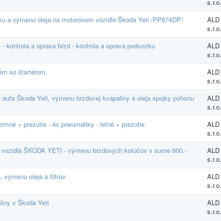
s.r.o
dku a výmenu oleja na motorovom vozidle Škoda Yeti /PP874DP/
ALD
s.r.o
 - kontrola a oprava bŕzd - kontrola a oprava podvozku
ALD
s.r.o
ém so štartérom.
ALD
s.r.o
 auta Škoda Yeti, výmenu brzdovej kvapaliny a oleja spojky pohonu
ALD
s.r.o
imné + prezutie - 4x pneumatiky - letné + prezutie
ALD
s.r.o
 vozidla ŠKODA YETI - výmenu brzdových kotúčov v sume 600,-
ALD
s.r.o
 výmenu oleja a filtrov.
ALD
s.r.o
liny v Škoda Yeti
ALD
s.r.o