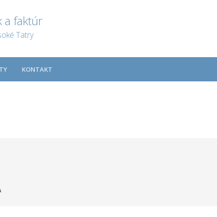
 a faktúr
soké Tatry
TY
KONTAKT
A