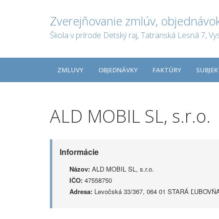
Zverejňovanie zmlúv, objednávok
Škola v prírode Detský raj, Tatranská Lesná 7, Vy
ZMLUVY
OBJEDNÁVKY
FAKTÚRY
SUBJEK
ALD MOBIL SL, s.r.o.
Informácie
Názov:
ALD MOBIL SL, s.r.o.
IČO:
47558750
Adresa:
Levočská 33/367, 064 01 STARÁ ĽUBOVŇ