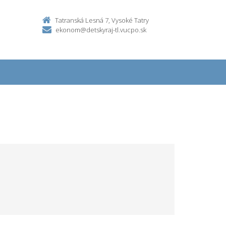
Tatranská Lesná 7, Vysoké Tatry
ekonom@detskyraj-tl.vucpo.sk